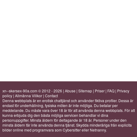
xn--skersex-90a.com © 2012 - 2026
|
Abuse
|
Sitemap
|
Priser
|
FAQ
|
Privacy
policy
|
Allmänna Villkor
|
Contact
Denna webbplats är en erotisk chattjänst och använder fiktiva profiler. Dessa är
endast för underhållning, fysiska möten är inte möjliga. Du betalar per
meddelande. Du måste vara över 18 år för att använda denna webbplats. För att
kunna erbjuda dig den bästa möjliga servicen behandlar vi dina
personuppgifter. Minsta åldern för deltagande är 18 år. Personer under den
minsta åldern får inte använda denna tjänst. Skydda minderåriga från explicita
bilder online med programvara som Cybersitter eller Netnanny.